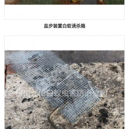
盐步装置白蚁诱杀箱