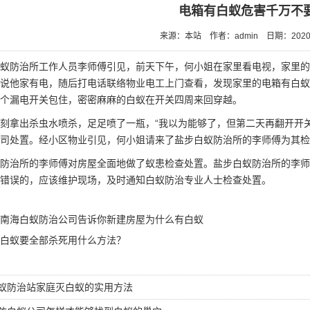
电箱有白蚁危害千万不
来源：本站
作者：admin
日期：2020/
蚁防治
所工作人员李师傅引见，前天下午，何小姐在家里看电视，家里
说他家有电，随后打电话联络物业电工上门查看，发现家里的电箱有
白蚁
整个漏电开关包住，密密麻麻的白蚁在开关四周来回穿越。
刻拿出杀虫水喷杀，足足喷了一瓶，“我以为能够了，但第二天再翻开开
公司处置。经小区物业引见，何小姐请来了盐步白蚁防治所的李师傅为其
防治所的李师傅对房屋全面地做了蚁患检查处置。盐步白蚁防治所的李师
错误的，应该维护现场，及时通知白蚁防治专业人士检查处置。
南海白蚁防治公司告诉你新建房屋为什么有白蚁
白蚁要全部杀死用什么方法？
蚁防治站家庭灭白蚁的实用方法