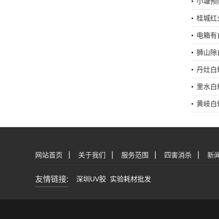
小塘预
桂城红
电箱有
狮山除
丹灶白
里水白
黄岐白
网站首页
|
关于我们
|
服务范围
|
四害消杀
|
新
友情链接:
深圳UV胶
实验耗材批发