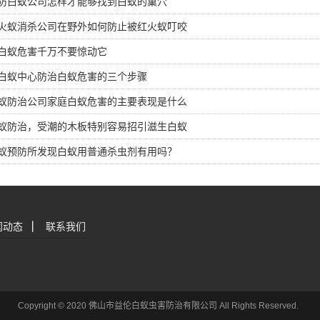
防白蚁公司怎样才能够找到白蚁的巢穴
火蚁消杀公司在野外如何防止被红火蚁叮咬
白蚁危害千万不要惊动它
白蚁中心防治白蚁危害的三个步骤
蚁防治公司家庭白蚁危害的主要表现是什么
蚁防治，受潮的木板特别容易招引滋生白蚁
蚁预防所发现白蚁用普通杀虫剂有用吗？
闻动态
|
联系我们
Copyright © 2020 佛山市益伦白蚁虫害防治有限公司 All Rights Reserved.