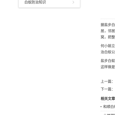
白蚁防治知识
据
盐步白
居，邻居
窝，把
何小姐立
治白蚁
盐步白蚁
这样做是
上一篇：
下一篇：
相关文章
和顺白