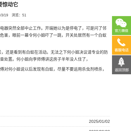
要惊动它
3/19
浏览：
51
的电器突然全部中止工作。开端她以为是停电了，可是问了邻
危害
，眼前一幕令何小姐吓了一跳，开关处居然有一个白蚁
13690
关，还是看到有白蚁在活动。无法之下何小姐决议请专业的
防
检查处置。何小姐向李师傅讲这房子半年没人住了，
傅对何小姐说以后发现有白蚁，尽量不要运用杀虫剂喷杀，
2025/01/02