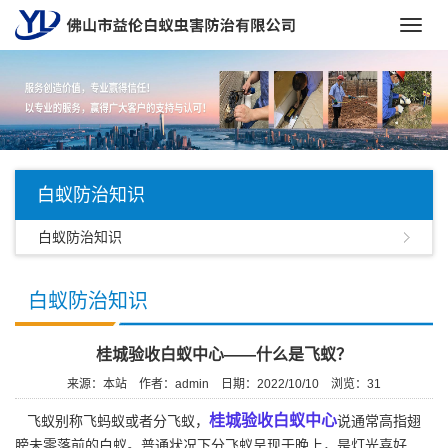
Toggl
navig
白蚁防治知识
白蚁防治知识
白蚁防治知识
桂城验收白蚁中心——什么是飞蚁？
来源：本站
作者：admin
日期：2022/10/10
浏览：
31
桂城验收白蚁中心
飞蚁别称飞蚂蚁或者分飞蚁，
说通常高指翅
膀未零落前的白蚁。普通状况下分飞蚁呈现于晚上，是灯光喜好