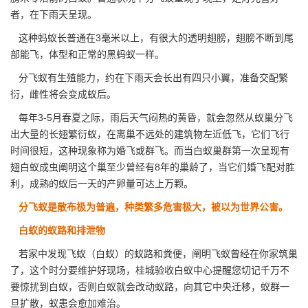
者，在下雨天呈现。
这种蚂蚁长普通在3毫米以上，有很大的透明翅膀，翅膀不断到尾
部能飞，体型和正常的黑蚂蚁一样。
分飞蚁有生殖能力，约在下雨天会长出有四只小翼，准备交配繁
衍，雌性将会变成
蚁后
。
每年3-5月春夏之际，雨后天气闷热的黄昏，就会忽然从蚁巢分飞
出大量的长翅繁衍蚁，在离巢不远处的建筑物左近低飞，它们飞行
时间很短，这种现象称为婚飞或群飞。而当白蚁巢群第一次呈现有
翅白蚁成虫阐明这个巢至少曾经有8年的巢龄了，当它们婚飞配对胜
利，成熟的蚁后一天的产卵量可达上万颗。
分飞蚁是散布极为普遍，种类繁多危害极大，被以为世界公害。
白蚁的蚁路和排泄物
若家中发现飞蚁（白蚁）的蚁路和粪便，阐明飞蚁曾经在你家筑巢
了，这个时分要维护好现场，桂城验收白蚁中心提醒您切记千万不
要惊扰到白蚁，否则白蚁就会
改动蚁路
，向其它中央迁移，蚁群一
旦扩散，蚁患会愈加难治。