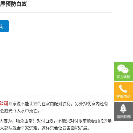
屋预防白蚁
询
13690
公司
专家说不能让它们在室内配对胜利。另外担忧室内还有
会趋光飞入水中溺亡。
大妄为，喷杀虫剂！对付白蚁，不能只对付眼前能看到的少量
大部队就会举家逃难，这样只会让受害面积扩展。