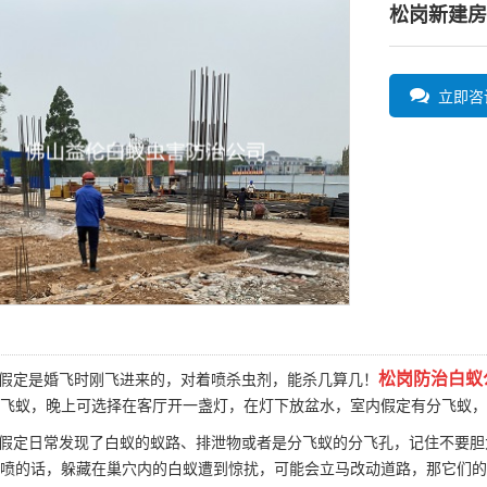
松岗新建房
立即咨
松岗防治白蚁
假定是婚飞时刚飞进来的，对着喷杀虫剂，能杀几算几！
飞蚁，晚上可选择在客厅开一盏灯，在灯下放盆水，室内假定有
分飞蚁
，
假定日常发现了白蚁的
蚁路、排泄物
或者是分飞蚁的分飞孔，记住不要胆
喷的话，躲藏在巢穴内的白蚁遭到惊扰，可能会立马改动道路，那它们的