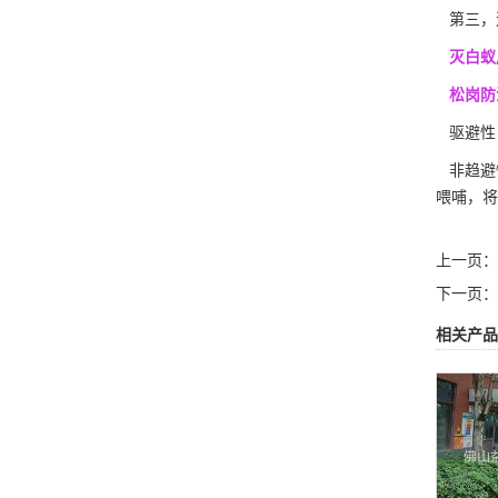
第三，
灭白蚁
松岗防
驱避性
非趋避
喂哺
，将
上一页：
下一页：
相关产品