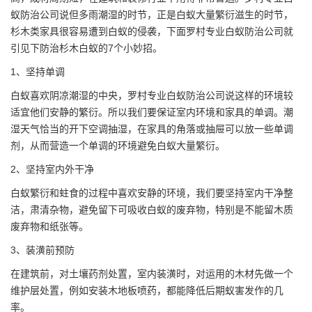
蚁防治公司
说但多雨潮湿的时节，正是白蚁大量繁衍滋生的时节，
杉木类家具很容易遭到白蚁的侵袭，下面罗村专业白蚁防治公司就
引见下防治杉木白蚁的7个小妙招。
1、坚持单调
白蚁喜欢阴凉潮湿的中央，罗村专业白蚁防治公司说这样的环境较
适宜他们安静的繁衍。所以我们要保证室内环境和家具的单调。潮
湿天气恰当的开下空调抽湿，在家具的角落或抽屉可以放一些单调
剂，从而营造一个单调的环境避免白蚁大量繁衍。
2、坚持室内外干净
白蚁繁衍和蛀食
的过程中喜欢安静的环境，我们要坚持室内干净整
洁，肃清杂物，避免留下可吸收白蚁的废弃物，特别是不能留木质
废弃物和纸张等。
3、装潢前预防
在建筑前，对土壤药剂处置，室内装潢时，对运用的木材先做一个
维护层处置，例如安装木地板喷药，都能降低后期蚁害发作的几
率。