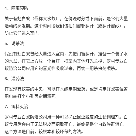
4、隔离预防
关于有翅白蚁（俗称大水蚁），在傍晚时分或下雨前，是它们大量
活动的高发期。这个时间段我们该把门窗都翻开（或翻开窗纱），
防止它们进入室内。
5、诱杀法
假设有翅白蚁曾经大量进入室内，先把门窗翻开，准备一个装了水
的水盆，在它上方放一个台灯，把室内其他灯光关掉，罗村专业白
蚁防治公司应用它的喜光性吸收过来，再统一用杀虫剂喷杀。
6、灌药法
在发现有蚁害的中央，可以在木缝定期灌药，或是肯定好蚁害位置
用电转打个小孔再定期灌药。
7、饵料灭治
罗村专业白蚁防治公司用一种可以抑止昆虫脱皮的生长调理剂。白
蚁食用后会由于无法脱皮而招致死亡，最终是整个白蚁族群消亡。
这个方法是目前，较根本和较环保的方法。