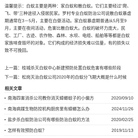
温馨提示：白蚁主要是两种：家白蚁和散白蚁。它们主要经过“爬、
飞、带”三种途径入侵居民家。罗村专业白蚁防治公司说散白蚁暴虐
期通常在3－5月，主要在白昼活动。家白蚁暴虐期普通从5月至9
月，主要在夜间活动，
危害
比散白蚁大。白蚁的破坏力庞大，民
宅、工厂、古迹、农作物、森林、水坝、电缆、船舶等等都是白蚁
家族啃食毁坏的对象。它们构成的经济损失难以估量，有的损失以
致不可挽回。
上一篇：
桂城杀灭白蚁中心新建预防处置白蚁危害有哪些阶段
下一篇：
松岗灭治白蚁公司2020年的白蚁分飞期大概是什么时候
相关文章
南海四害消杀公司教你消灭蟑螂蚊子的小偏方
2020/09/10
南海病媒生物防控机构厨房里有蟑螂怎么办
2024/11/26
盐步杀白蚁防治公司有哪些防治白蚁的方法
2020/02/25
怎样有效预防白蚁？
2019/11/13